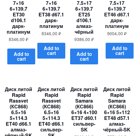
7×16
7×16
7.5×17
7.5×17
6×139.7
6×139.7
6×139.7
6×139.7
ET30
ET38 d67.1
ET25
ET46 d67.1
d106.1
дарк-
d106.1
дарк-
дарк-
платинум
алмаз-
платинум
платинум
чёрный
8346,00
₽
9004,00
₽
8346,00
₽
9386,00
₽
Add to
Add to
cart
cart
Add to
Add to
cart
cart
Диск литой
Диск литой
Диск литой
Диск литой
Rapid
Rapid
Rapid
Rapid
Rassvet
Rassvet
Samara
Samara
(КС868)
(КС868)
(КС866)
(КС866)
6.5×16
6.5×16
6×16 4×100
6×16 5×112
5×114.3
5×114.3
ET37 d60.1
ET48 d57.1
ET40 d66.1
ET40 d66.1
сильвер-
алмаз-
алмаз-
сильвер-
SK
чёрный-SK
чёрный-SK
SK