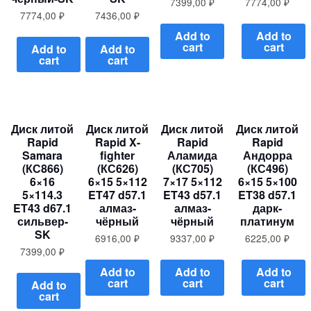
7399,00
₽
7774,00
₽
7774,00
₽
7436,00
₽
Add to
Add to
cart
cart
Add to
Add to
cart
cart
Диск литой
Диск литой
Диск литой
Диск литой
Rapid
Rapid X-
Rapid
Rapid
Samara
fighter
Аламида
Андорра
(КС866)
(КС626)
(КС705)
(КС496)
6×16
6×15 5×112
7×17 5×112
6×15 5×100
5×114.3
ET47 d57.1
ET43 d57.1
ET38 d57.1
ET43 d67.1
алмаз-
алмаз-
дарк-
сильвер-
чёрный
чёрный
платинум
SK
6916,00
₽
9337,00
₽
6225,00
₽
7399,00
₽
Add to
Add to
Add to
cart
cart
cart
Add to
cart