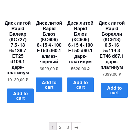
Диск литой
Диск литой
Диск литой
Диск литой
Rapid
Rapid
Rapid
Rapid
Балеар
Блюз
Блюз
Борелли
(КС727)
(КС606)
(КС606)
(КС613)
7.5×18
6×15 4×100
6×15 4×100
6.5×16
6×139.7
ET50 d60.1
ET50 d60.1
5×114.3
ET25
алмаз-
дарк-
ET46 d67.1
d106.1
чёрный
платинум
дарк-
дарк-
платинум
6929,00
₽
5620,00
₽
платинум
7399,00
₽
10139,00
₽
Add to
Add to
cart
cart
Add to
cart
Add to
cart
1
2
3
→