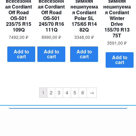
всесезонн
всесезонн
зимняя
зимняя
ая Cordiant
ая Cordiant
нешипуема
нешипуема
Off Road
Off Road
я Cordiant
я Cordiant
OS-501
OS-501
Polar SL
Winter
235/75 R15
245/70 R16
175/65 R14
Drive
109Q
111Q
82Q
155/70 R13
75T
7492,00
₽
8990,00
₽
3348,00
₽
3591,00
₽
Add to
Add to
Add to
cart
cart
cart
Add to
cart
1
2
3
4
5
6
→