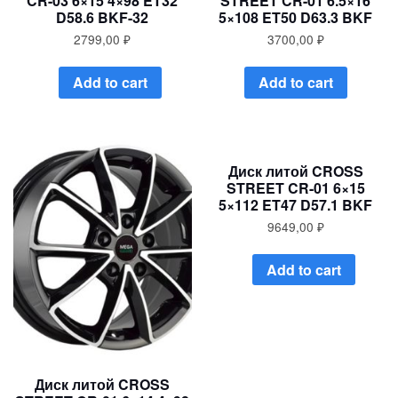
CR-03 6×15 4×98 ET32
STREET CR-01 6.5×16
D58.6 BKF-32
5×108 ET50 D63.3 BKF
2799,00
₽
3700,00
₽
Add to cart
Add to cart
Диск литой CROSS
STREET CR-01 6×15
5×112 ET47 D57.1 BKF
9649,00
₽
Add to cart
Диск литой CROSS