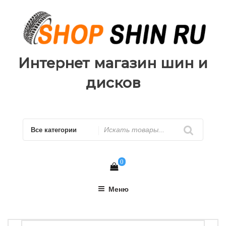
Перейти
к
содержимому
Интернет магазин шин и
дисков
Искать
0
Меню