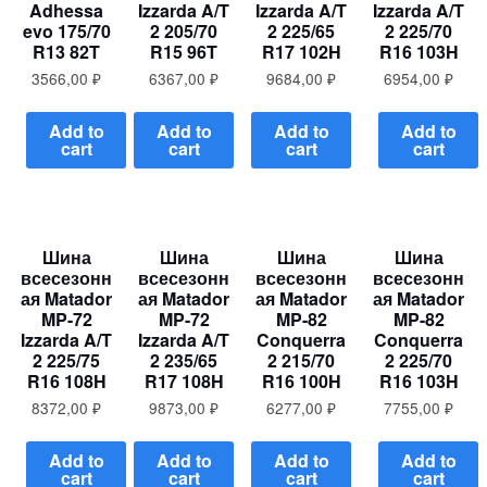
Adhessa
Izzarda A/T
Izzarda A/T
Izzarda A/T
evo 175/70
2 205/70
2 225/65
2 225/70
R13 82T
R15 96T
R17 102H
R16 103H
3566,00
₽
6367,00
₽
9684,00
₽
6954,00
₽
Add to
Add to
Add to
Add to
cart
cart
cart
cart
Шина
Шина
Шина
Шина
всесезонн
всесезонн
всесезонн
всесезонн
ая Matador
ая Matador
ая Matador
ая Matador
MP-72
MP-72
MP-82
MP-82
Izzarda A/T
Izzarda A/T
Conquerra
Conquerra
2 225/75
2 235/65
2 215/70
2 225/70
R16 108H
R17 108H
R16 100H
R16 103H
8372,00
₽
9873,00
₽
6277,00
₽
7755,00
₽
Add to
Add to
Add to
Add to
cart
cart
cart
cart