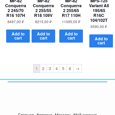
MP-82
MP-82
MP-82
MPS-125
Conquerra
Conquerra
Conquerra
Variant All
2 245/70
2 255/55
2 255/65
195/65
R16 107H
R18 109V
R17 110H
R16C
104/102T
8497,00
₽
8215,00
₽
11095,00
₽
6590,00
₽
Add to
Add to
Add to
cart
cart
cart
Add to
cart
1
2
3
4
5
6
→
Главная
Корзина
Магазин
Мой аккаунт