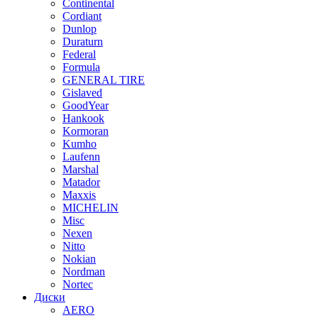
Continental
Cordiant
Dunlop
Duraturn
Federal
Formula
GENERAL TIRE
Gislaved
GoodYear
Hankook
Kormoran
Kumho
Laufenn
Marshal
Matador
Maxxis
MICHELIN
Misc
Nexen
Nitto
Nokian
Nordman
Nortec
Диски
AERO