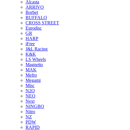
Alcasta
ARRIVO
Borbet
BUFFALO
CROSS STREET
Eurodisc
GR
HARP
iFree
J&L Racing
K&K
LS Wheels
Magnetto
MAK
Mefro
Megami
Misc
N2O
NEO
Next
NINGBO
Nitro
NZ
PDW
RAPID