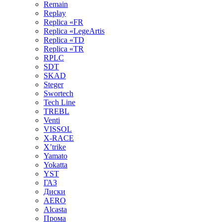
Remain
Replay
Replica «FR
Replica «LegeArtis
Replica «TD
Replica «TR
RPLC
SDT
SKAD
Steger
Swortech
Tech Line
TREBL
Venti
VISSOL
X-RACE
X’trike
Yamato
Yokatta
YST
ГАЗ
Диски
AERO
Alcasta
Прома