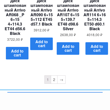
Диск
Диск
Диск
Диск
штампован
штампован
штампован
штампован
ный Arrivo
ный Arrivo
ный Arrivo
ный Arrivo
AR068 _P
AR090 6×15
AR107 6×15
AR114 6×16
6×15
5×112 ET45
5×139.7
5×114.3
4×114.3
d57.1 Black
ET48 d98.6
ET50 d60.1
ET44 d56.6
Silver
Black
3912,00
₽
Black
2638,00
₽
4018,00
₽
3722,00
₽
Add to
cart
Add to
Add to
cart
cart
Add to
cart
1
2
→