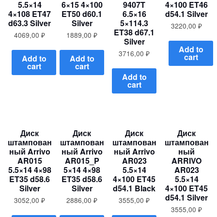
5.5×14
6×15 4×100
9407T
4×100 ET46
4×108 ET47
ET50 d60.1
6.5×16
d54.1 Silver
d63.3 Silver
Silver
5×114.3
3220,00
₽
ET38 d67.1
4069,00
₽
1889,00
₽
Silver
Add to
3716,00
₽
cart
Add to
Add to
cart
cart
Add to
cart
Диск
Диск
Диск
Диск
штампован
штампован
штампован
штампован
ный Arrivo
ный Arrivo
ный Arrivo
ный
AR015
AR015_P
AR023
ARRIVO
5.5×14 4×98
5×14 4×98
5.5×14
AR023
ET35 d58.6
ET35 d58.6
4×100 ET45
5.5×14
Silver
Silver
d54.1 Black
4×100 ET45
d54.1 Silver
3052,00
₽
2886,00
₽
3555,00
₽
3555,00
₽