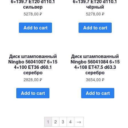
6×139.7 ET20 d110.1
6×139.7 ET20 d110.1
сильвер
чёрный
5278,00
₽
5278,00
₽
Add to cart
Add to cart
Диск штампованный
Диск штампованный
Ningbo 56041007 6×15
Ningbo 56041084 6×15
4×100 ET36 d60.1
4×108 ET47.5 d63.3
серебро
серебро
2828,00
₽
3654,00
₽
Add to cart
Add to cart
1
2
3
4
→