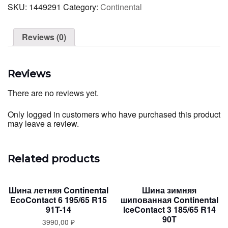
Continental
SKU:
1449291
Category:
Continental
VikingContact
6
175/70
Reviews (0)
R14
88T
quantity
Reviews
There are no reviews yet.
Only logged in customers who have purchased this product
may leave a review.
Related products
Шина летняя Continental
Шина зимняя
EcoContact 6 195/65 R15
шипованная Continental
91T-14
IceContact 3 185/65 R14
90T
3990,00
₽